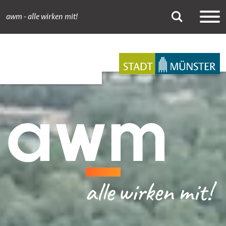
awm - alle wirken mit!
Abfallbilanz 2024
Suche
Hauptnavigation
Inhalt