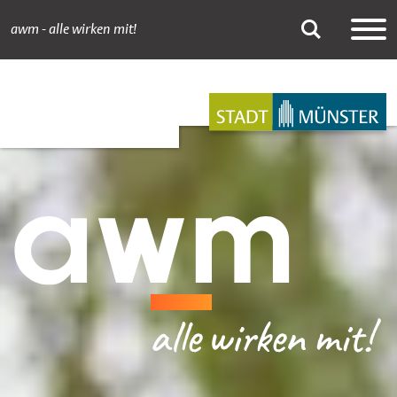
awm - alle wirken mit!
Sauberkeits-Patens
Suche
Hauptnavigation
Inhalt