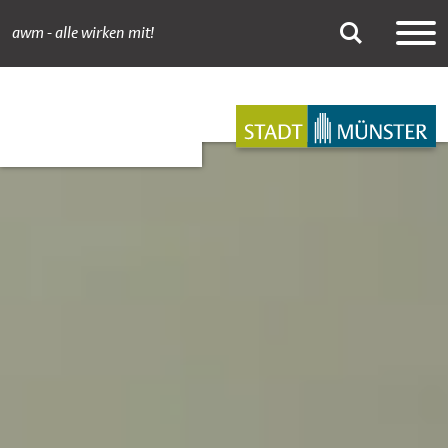
awm - alle wirken mit!
Bildungsmaterialie
Suche
Hauptnavigation
Inhalt