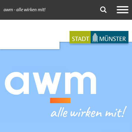
awm - alle wirken mit!
Recyclinghöfe in M
Suche
Hauptnavigation
Inhalt