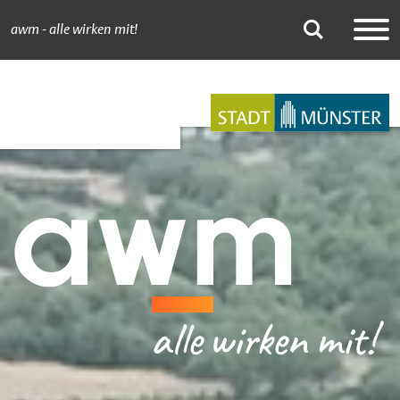
awm - alle wirken mit!
Newsdetail
Suche
Hauptnavigation
Inhalt