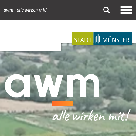
awm - alle wirken mit!
Newsdetail
Suche
Hauptnavigation
Inhalt