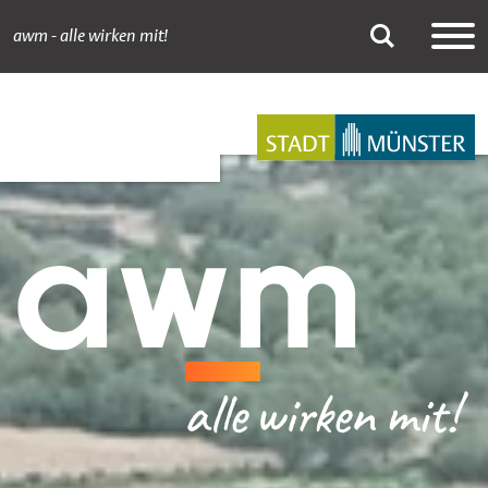
awm - alle wirken mit!
Newsdetail
Suche
Hauptnavigation
Inhalt