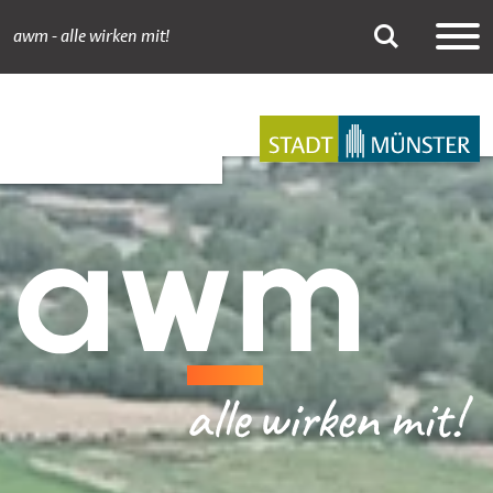
awm - alle wirken mit!
Newsdetail
Suche
Hauptnavigation
Inhalt